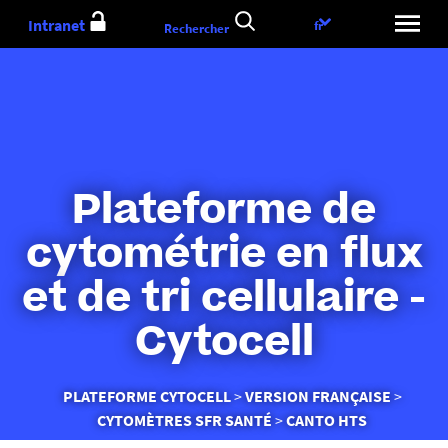
Aller
Intranet
Choix
fr
Rechercher
au
de
contenu
la
langue
Plateforme de
cytométrie en flux
et de tri cellulaire -
Cytocell
Vous
PLATEFORME CYTOCELL
VERSION FRANÇAISE
êtes
CYTOMÈTRES SFR SANTÉ
CANTO HTS
ici :